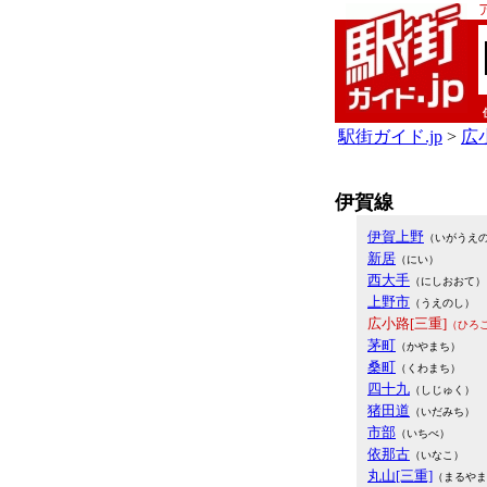
駅街ガイド.jp
>
広小
伊賀線
伊賀上野
（いがうえ
新居
（にい）
西大手
（にしおおて）
上野市
（うえのし）
広小路[三重]
（ひろ
茅町
（かやまち）
桑町
（くわまち）
四十九
（しじゅく）
猪田道
（いだみち）
市部
（いちべ）
依那古
（いなこ）
丸山[三重]
（まるやま