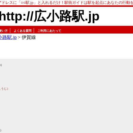
アドレスに「○○駅.jp」と入れるだけ！駅街ガイドは駅を起点にあなたの行動
http://広小路駅.jp
｜
｜
使い方
よくある質問
ご利用にあたって
路駅.jp
> 伊賀線
の）
こうじ）
）