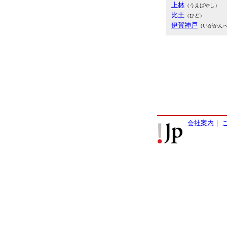
上林
（うえばやし）
比土
（ひど）
伊賀神戸
（いがかん
会社案内
｜